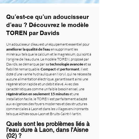
Qu’est-ce qu’un adoucisseur
d’eau ? Découvrez le modèle
TOREN par Davids
Un adoucisseur d’eau est un équipement essentiel pour
améliorer la qualité de l’eau
en supprimant les
minéraux tels que le calcium et le magnésium, qui sont à
l'origine de l'eau dure. Le modèle TOREN, proposé par
Davids, se démarque par sa
technologie avancée
et sa
fiabilité remarquable.
Compact
et
performant
, il est
doté d’une vanne hydraulique en Noryl, qui ne nécessite
aucune alimentation électrique, garantissant ainsi une
régénération rapide et un débit élevé. Avec des
caractéristiques comme un faible besoin en sel, une
régénération en seulement 15 minutes
et une
installation facile, le TOREN est parfaitement adapté
aux exigences des foyers modernes et des structures
commerciales à Laon et dans les villages environnants
tels que Athies-sous-Laon et Bruits-Saint-Martin.
Quels sont les problèmes liés à
l'eau dure à Laon, dans l'Aisne
(02) ?