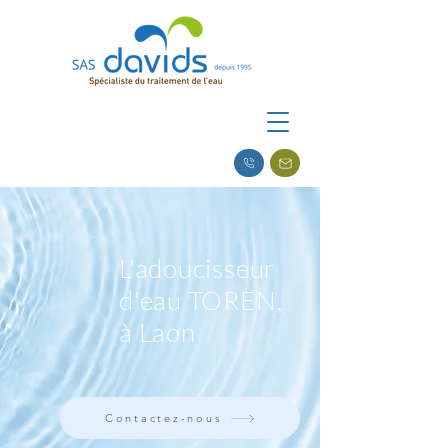
L'adoucisseur
d'eau TOREN,
à Laon
Contactez-nous