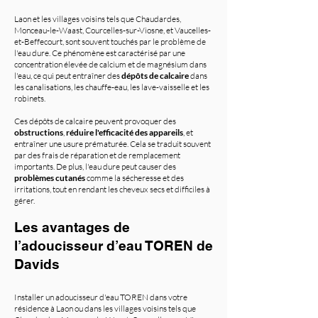
Laon et les villages voisins tels que Chaudardes,
Monceau-le-Waast, Courcelles-sur-Viosne, et Vaucelles-
et-Beffecourt, sont souvent touchés par le problème de
l'eau dure. Ce phénomène est caractérisé par une
concentration élevée de calcium et de magnésium dans
l'eau, ce qui peut entraîner des
dépôts de calcaire
dans
les canalisations, les chauffe-eau, les lave-vaisselle et les
robinets.
Ces dépôts de calcaire peuvent provoquer des
obstructions
,
réduire l'efficacité des appareils
, et
entraîner une usure prématurée. Cela se traduit souvent
par des frais de réparation et de remplacement
importants. De plus, l'eau dure peut causer des
problèmes cutanés
comme la sécheresse et des
irritations, tout en rendant les cheveux secs et difficiles à
gérer.
Les avantages de
l’adoucisseur d’eau TOREN de
Davids
Installer un adoucisseur d'eau TOREN dans votre
résidence à Laon ou dans les villages voisins tels que