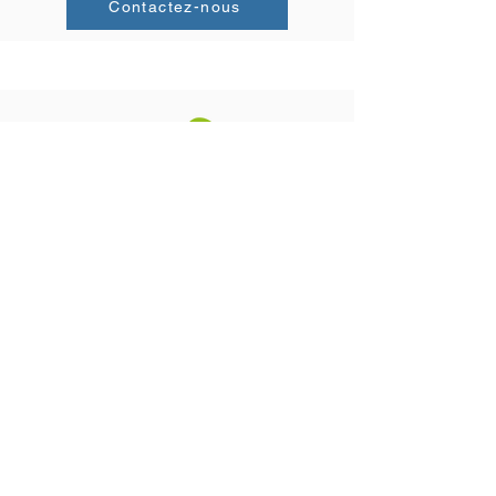
Contactez-nous
16 bis, rue de la Gare
02200 MERCIN ET VAUX
03 23 75 03 85
-
06 37 82 27 08
davids1995@free.fr