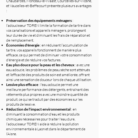
Chaudardes, Monceau-le-Waast, Courcelles-sur-Viosne,
et Vaucelles-et-Beffecourt présente plusieurs avantages
:
Préservation des équipements ménagers
:
l’adoucisseur TOREN limite la formation de tartre dans
vos canalisations et appareils ménagers, prolongeant
leur durée de vie et diminuant les frais de réparation et
de remplacement.
Économies d'énergie
: en réduisant l’accumulation de
tartre, vos appareils fonctionnent de manière plus
efficace, ce qui permet de diminuer votre consommation
d'énergie et de réduire vos factures.
Eau plus douce pour la peau et les cheveux
: avec une
eau adoucie, les problèmes de peau sèche sont atténués
et l’efficacité des produits de soin est améliorée, offrant
ainsi une sensation de douceur lors de chaque utilisation.
Lessive plus efficace
: l'eau adoucie permet une
meilleure performance des détergents, entraînant des
vêtements plus propres avec une moindre quantité de
produit, ce qui se traduit par des économies sur les
produits de lessive.
Réduction de l'impact environnemental
: en
diminuant la consommation d'eau et les produits
chimiques nécessaires pour traiter l'eau dure,
l’adoucisseur TOREN aide à réduire la pollution
environnementale à Laon et dans le département de
l’Aisne.