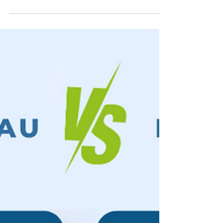
essentielle, mais parfois, sa dureté peut poser
problème. C'est là que les adoucisseurs...