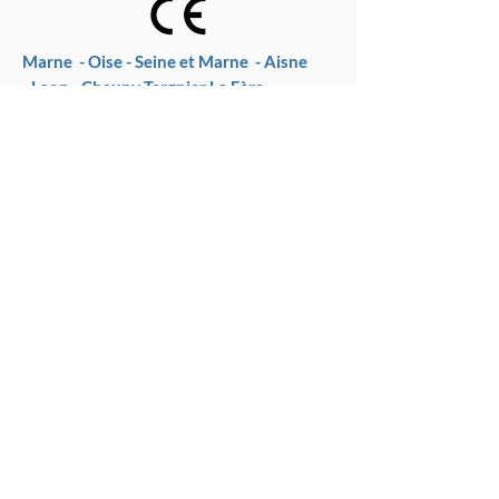
Marne -
Oise -
Seine et Marne -
Aisne
-
Laon -
Chauny Tergnier La Fère
-
Château Thierry -
Compiègne
Aisne et Marne
- Crépy-en-Valois
Communauté de Communes Retz-en-
Valois -
Communauté de Communes du Pays du
Vermandois -
Communauté de Communes de la
Thiérache du Centre
Communauté de Communes Champagne
Picarde
- Communauté de Communes Picardie
des Châteaux
Communauté de Communes Val de
l'Aisne
- Communauté de Communes Val de
l'Oise