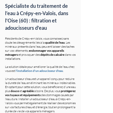
Spécialiste du traitement de
l’eau à Crépy-en-Valois, dans
l'Oise (60) : filtration et
adoucisseurs d'eau
Résidents de Crépy-en-Valois, vous connaissez sans
doute les désagréments liés à la
qualité de l'eau
. Les
minéraux présents dans l'eau peuvent laisser des taches
sur vos vêtements,
endommager vos appareils
ménagers
et provoquer des
dépôts de calcaire
dans vos
installations.
La solution idéale pour améliorer la qualité de l'eau chez
vous est
l'installation d'un adoucisseur d'eau
.
Un adoucisseur d'eau est un appareil conçu pour réduire
la dureté de l'eau en éliminant les minéraux indésirables.
En optant pour cette solution, vous bénéficierez d'une eau
plus
douce
et
agréable
à boire. De plus, vous
protégerez
vos tuyaux et équipements
des dommages causés par
l'eau dure. Installer un adoucisseur d'eau à Crépy-en-
Valois vous permet également de réaliser des économies
sur vos factures d'eau et d'énergie, tout en prolongeant la
durée de vie de vos appareils ménagers.