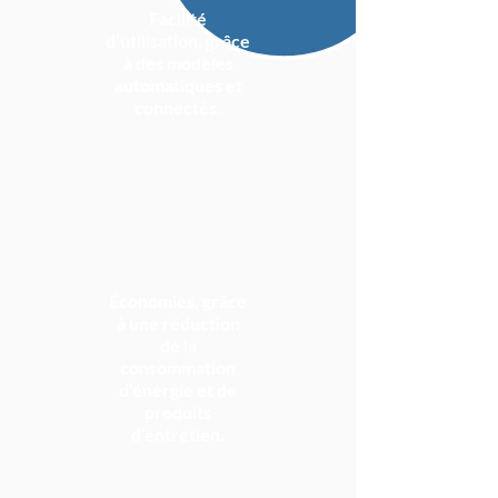
Facilité
d’utilisation, grâce
à des modèles
automatiques et
connectés.
Économies, grâce
à une réduction
de la
consommation
d’énergie et de
produits
d’entretien.