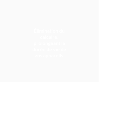
Élimination du
calcaire,
prolongeant la
durée de vie de
vos appareils.
Experts
en
installation et maintenance
d’équipements dédiés au traitement de
l’eau, nous sélectionnons
rigoureusement des produits hautement
performants
,
fiables
et au
design
soigné
.