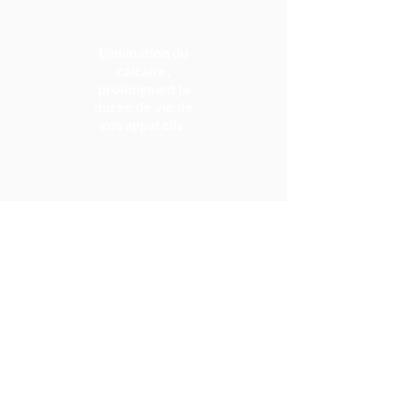
Élimination du
calcaire,
prolongeant la
durée de vie de
vos appareils.
Experts
en
installation et maintenance
d’équipements dédiés au traitement de
l’eau, nous sélectionnons
rigoureusement des produits hautement
performants
,
fiables
et au
design
soigné
.
Nous intervenons sur toutes marques
d’adoucisseurs d’eau et de systèmes de