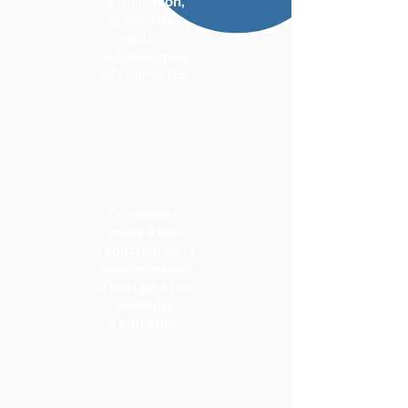
d’utilisation,
grâce à des
modèles
automatiques
et connectés.
Économies,
grâce à une
réduction de la
consommation
d’énergie et de
produits
d’entretien.