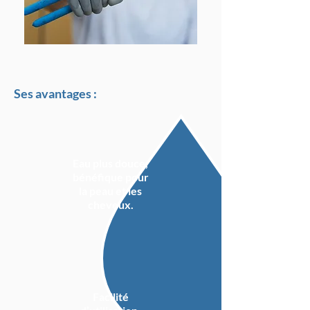
Ses avantages :
Eau plus douce,
bénéfique pour
la peau et les
cheveux.
Facilité