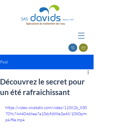
Post
Découvrez le secret pour
un été rafraichissant
https://video.wixstatic.com/video/11062b_830
709c744404d6ea7a10dcfd88e3a48/1080p/m
p4/file.mp4