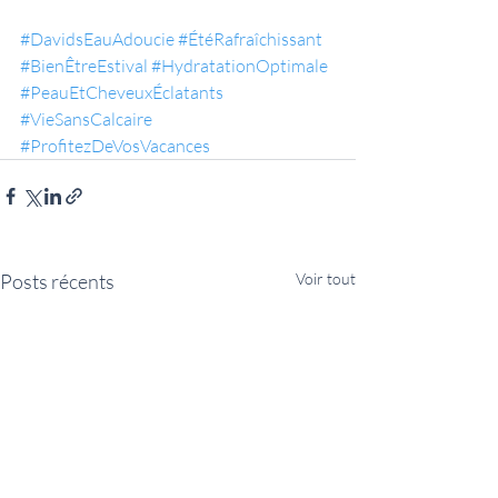
#DavidsEauAdoucie
#ÉtéRafraîchissant
#BienÊtreEstival
#HydratationOptimale
#PeauEtCheveuxÉclatants
#VieSansCalcaire
#ProfitezDeVosVacances
Posts récents
Voir tout