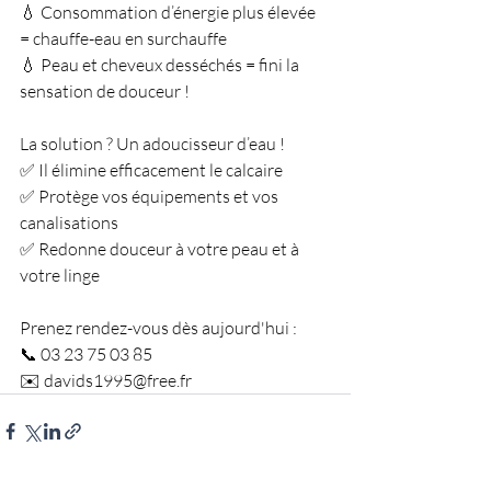
💧 Consommation d’énergie plus élevée 
= chauffe-eau en surchauffe
💧 Peau et cheveux desséchés = fini la 
sensation de douceur !
La solution ? Un adoucisseur d’eau !
✅ Il élimine efficacement le calcaire
✅ Protège vos équipements et vos 
canalisations
✅ Redonne douceur à votre peau et à 
votre linge
Prenez rendez-vous dès aujourd'hui :
📞 03 23 75 03 85
✉️ 
davids1995@free.fr