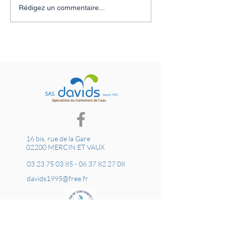
Été et eau calcaire :
Fini les packs d'e
Rédigez un commentaire...
pourquoi c'est le bon
découvrez l'osm
moment pour penser à
LÄTT pour une e
votre adoucisseur d'eau ?
directement au r
16 bis, rue de la Gare
02200 MERCIN ET VAUX
03 23 75 03 85
-
06 37 82 27 08
davids1995@free.fr