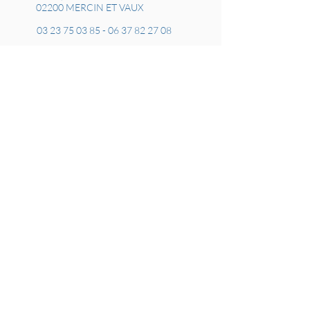
02200 MERCIN ET VAUX
03 23 75 03 85
-
06 37 82 27 08
davids1995@free.fr
Marne -
Oise -
Seine et Marne -
Aisne
-
Laon -
Chauny Tergnier La Fère
-
Château Thierry -
Compiègne
Aisne et Marne
- Crépy-en-Valois
Communauté de Communes Retz-en-
Valois -
Communauté de Communes du Pays du
Vermandois -
Communauté de Communes de la
Thiérache du Centre
Communauté de Communes Champagne